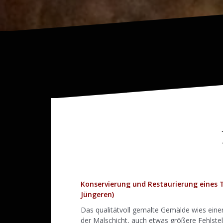
Konservierung und Restaurierung eines 
Jüngeren)
Das qualitätvoll gemalte Gemälde wies einen
der Malschicht, auch etwas größere Fehlstel